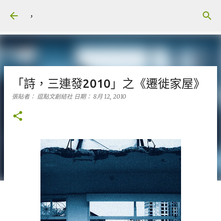
跳到主要內容
，
「詩，三連發2010」之《遷徙家屋》
張貼者：
逗點文創結社
日期：
8月 12, 2010