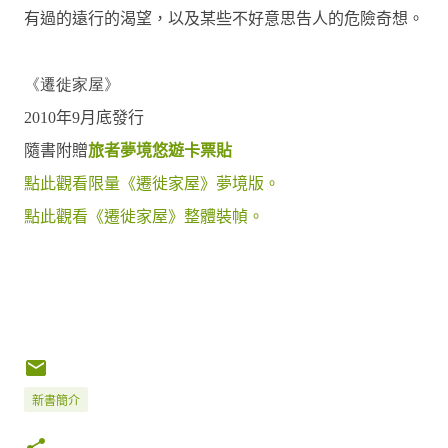
有過的遠行的渴望，以及某些不好意思告人的危險奇想。
《遷徙家屋》
2010
年
9
月底
發行
隨書附贈
旅者夢境悠遊卡票貼
點此觀看限量
《遷徙家屋》夢境版。
點此觀看
《遷徙家屋》整體裝幀。
新書簡介