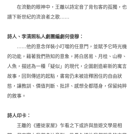
在流動的眼神中，王離以詩定音了背包客的孤獨，也
譜下新世紀的流浪者之歌
……
詩人、李清照私人劇團編劇何俊穆：
……
他的意念佯裝小叮噹的任意門，並賦予它時光機
的功能，藉著我們熟知的意象，將白居易、月桂、山櫸、
人魚，描述為一種「疑似」的現代，企圖創造嶄新的寓言
故事，回到傳述的起點，書寫仍未被詮釋困住的自由狀
態，讓教訓、價值判斷、批評、感想全都隱身，保留純粹
的敘事。
詩人印卡：
王離的《遷徙家屋》乍看之下或許與旅遊文學是相