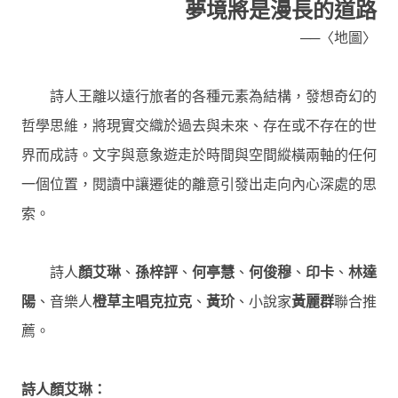
夢境將是漫長的道路
──
〈地圖〉
詩人王離以遠行旅者的各種元素為結構，發想奇幻的
哲學思維，將現實交織於過去與未來、存在或不存在的世
界而成詩。文字與意象遊走於時間與空間縱橫兩軸的任何
一個位置，閱讀中讓遷徙的離意引發出走向內心深處的思
索。
詩人
顏艾琳
、
孫梓評
、
何亭慧
、
何俊穆
、
印卡
、
林達
陽
、音樂人
橙草主唱克拉克
、
黃玠
、小說家
黃麗群
聯合推
薦。
詩人顏艾琳：