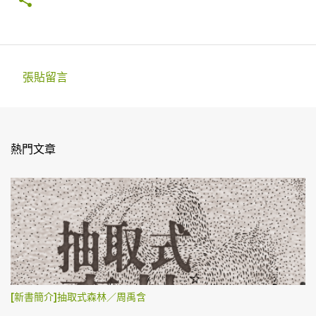
張貼留言
留
言
熱門文章
[新書簡介]抽取式森林／周禹含