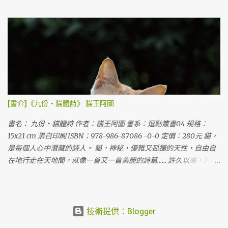
羅，跨越時空再度交鋒！ ☆ 《一個乾淨明亮的地方 ： 海明威短篇傑
與每一個他人不同。」 ── 林達陽 「以詩為青春留下的昨日遺書，
作選》 VS 《冬之夢 ： 費茲傑羅短篇傑作選 》 ☆ 「逗點文創」 VS
泡沫之間流動著炫目的光彩。 敏感的女詩人，總是比她的文字，早
「一人出版」。破天荒跨社出版，午夜巴黎計畫，正式啟動！ ☆ 喬
早抵達了時間的下一站。」 ── 顏艾琳 「通過時間，周禹含的第一
伊斯（ James Joyce ）大讚：「你讀過〈一個乾淨明亮的地方〉嗎？
冊集子如此直截、如此透徹地帶著我們回到因著純粹、因著信仰，
真是傑作！真的，這可是有史以來寫得最好的一篇短篇小說。」
而受烈火灼身的青春年代。透過書寫，我們有了記憶，而能全身而
退，而能自時間的煉獄裡生還。我們當能如此期待。」 ── 羅毓嘉
「讀完禹含的這本詩文集，好像看過一部青春成長主題電影，某些
質性甚至令我想起岩井俊二的《青春電幻物語》，當然少女處理成
[書介]《九份‧貓體詩》 貓王阿圖
長衝突的方式與少男不同，但在禹含的這些文字之中，讓我看見並
想起了此類青春時刻初有的巨大爆裂性。」 ── 謝三進 逗點文創
書名： 九份‧貓體詩 作者：貓王阿圖 書系：逗點叢書04 規格：
2011年2月...
15x21 cm 黑白印刷 ISBN：978-986-87086 -0-0 定價：280元 貓，
是每個人心中潛藏的詩人。 貓，神秘，優雅又孤獨的天性，自由自
在地行走在天地間，就像一首又一首美麗的詩篇…… 許久以來，阿圖
在九份、淡水、猴硐及外澳等地餵養街貓與流浪貓，總是備著貓食
和相機整裝待發，風雨無阻的陪伴貓生。他深諳貓的習性「喜歡人
們平視或仰望」，經常趴在地上靜候著貓，默默地紀錄下他最鍾愛
的貓咪。做一位愛貓的志工，在漫長地等待與終身的學習中，阿圖
技術提供：Blogger
習得了貓語，化身貓王阿圖，變成了貓詩人。以貓的視角進入詩、