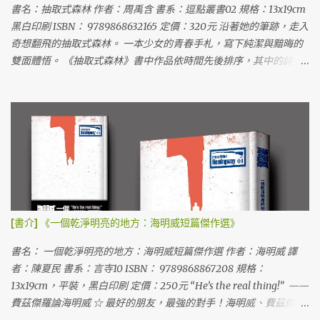
書名：抽取式森林 作者：周禹含 書系：逗點叢書02 規格：13x19cm
黑白印刷 ISBN： 9789868632165 定價：320元 沿著她的筆跡，走入
奇想翻飛的抽取式森林。 一本少女的青春手札，寫下純潔與黯晦的
雙面體悟。 《抽取式森林》書中作品依時間先後排序，其中的詩、
散文、隨筆，甚而碎語，細細紀錄了一名早慧女孩兒的憂鬱心事，
穿插交替地呈現作者詩路的完整過程，像是一本青春的斷代史，更
像是一本無法加密的日記。 二十歲是如此蒙昧不安的時期，作者以
文字召喚出一座抽取式森林，每一個字都是一片葉子，張開書頁隨
意抽取，充滿童話奇想卻又令人心痛流淚的字句之間，總讓人憶起
一些單純的美好，當然更多的，是對青春的緬懷。 ------ 周禹含，
二十歲，目前就讀高雄醫學大學牙醫系。 「你覺得自己非常陽光又
非常陰影。陽光留給別人，陰影留給自己。一直在找有沒有藥可以
刪除記憶的陰影，丟到資源回收筒然後清空讓它完全消失不會被找
[書介] 《一個乾淨明亮的地方：海明威短篇傑作選》
到。有一扇抽屜的門害怕被開啟，但又不能不被發現，有些東西確
實存在。你終於相信，橡皮擦擦不掉某些罪的鉛筆留下的痕跡。 」
書名： 一個乾淨明亮的地方：海明威短篇傑作選 作者：海明威 譯
------ 名人推薦： 「若要藏匿一片樹葉，應在樹林當中，而若要
者：陳夏民 書系：言寺10 ISBN： 9789868867208 規格：
分辨一片樹葉的不同，也應在樹林當中。透過這些充滿美好教養與
13x19cm，平裝，黑白印刷 定價：250元 “He’s the real thing!” ——
棄絕意念的文字，禹含替我們說全了某一種難以言述的悲傷 ── 就像
費茲傑羅論海明威 ☆ 最好的朋友，最強的對手！海明威、費茲傑
那種許多人都曾有過的青春孤單：渴望與每一個他人相關，但堅決