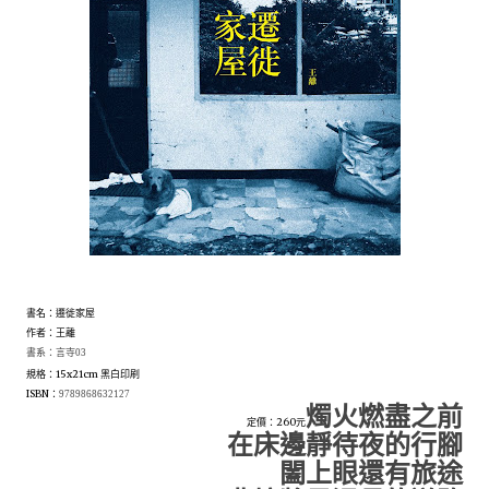
書名：遷徙家屋
作者：王離
書系：言寺03
規格：15x21cm 黑白印刷
ISBN：
9789868632127
燭火燃盡之前
定價：260元
在床邊靜待夜的行腳
闔上眼還有旅途